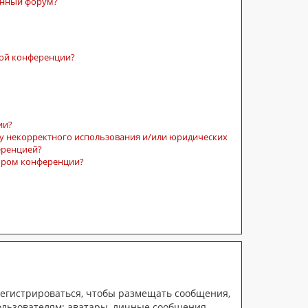
ённый форум?
той конференции?
ии?
су некорректного использования и/или юридических
еренцией?
тором конференции?
арегистрироваться, чтобы размещать сообщения,
ользователям: аватары, личные сообщения,