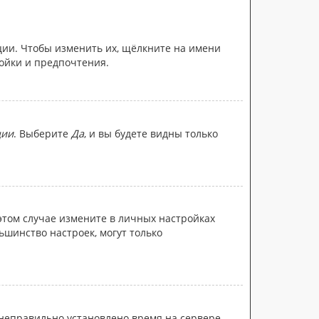
ции. Чтобы изменить их, щёлкните на имени
ройки и предпочтения.
ции
. Выберите
Да
, и вы будете видны только
 этом случае измените в личных настройках
льшинство настроек, могут только
 неправильно установлено время на сервере.