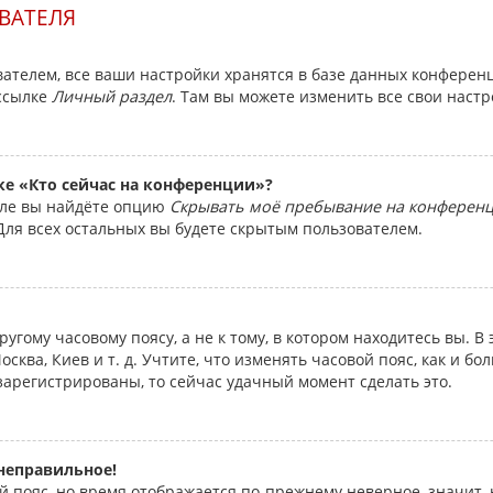
ВАТЕЛЯ
ателем, все ваши настройки хранятся в базе данных конферен
 ссылке
Личный раздел
. Там вы можете изменить все свои наст
ке «Кто сейчас на конференции»?
еле вы найдёте опцию
Скрывать моё пребывание на конферен
Для всех остальных вы будете скрытым пользователем.
угому часовому поясу, а не к тому, в котором находитесь вы. В
осква, Киев и т. д. Учтите, что изменять часовой пояс, как и бо
зарегистрированы, то сейчас удачный момент сделать это.
 неправильное!
й пояс, но время отображается по-прежнему неверное, значит,