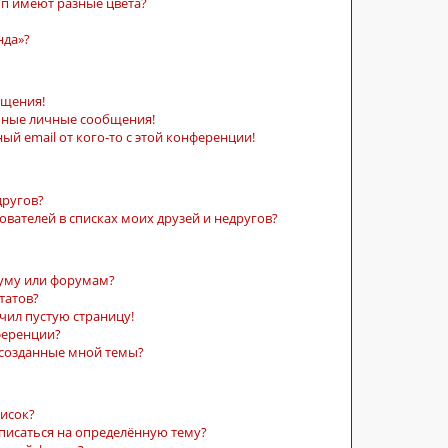
п имеют разные цвета?
нда»?
бщения!
ьные личные сообщения!
ый email от кого-то с этой конференции!
другов?
ователей в списках моих друзей и недругов?
руму или форумам?
татов?
учил пустую страницу!
ференции?
 созданные мной темы?
писок?
дписаться на определённую тему?