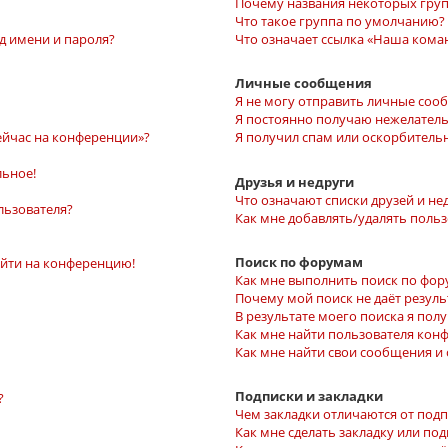
Почему названия некоторых груп
Что такое группа по умолчанию?
д имени и пароля?
Что означает ссылка «Наша кома
Личные сообщения
Я не могу отправить личные соо
Я постоянно получаю нежелател
ейчас на конференции»?
Я получил спам или оскорбительн
льное!
Друзья и недруги
Что означают списки друзей и не
льзователя?
Как мне добавлять/удалять польз
Поиск по форумам
войти на конференцию!
Как мне выполнить поиск по фо
Почему мой поиск не даёт резуль
В результате моего поиска я пол
Как мне найти пользователя кон
Как мне найти свои сообщения и
Подписки и закладки
?
Чем закладки отличаются от под
Как мне сделать закладку или по