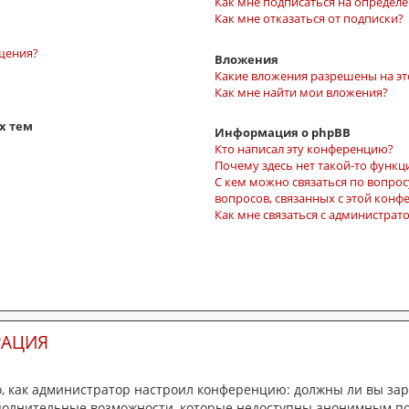
Как мне подписаться на определ
Как мне отказаться от подписки?
бщения?
Вложения
Какие вложения разрешены на э
Как мне найти мои вложения?
х тем
Информация о phpBB
Кто написал эту конференцию?
Почему здесь нет такой-то функц
С кем можно связаться по вопро
вопросов, связанных с этой конф
Как мне связаться с администра
РАЦИЯ
ого, как администратор настроил конференцию: должны ли вы з
ополнительные возможности, которые недоступны анонимным п