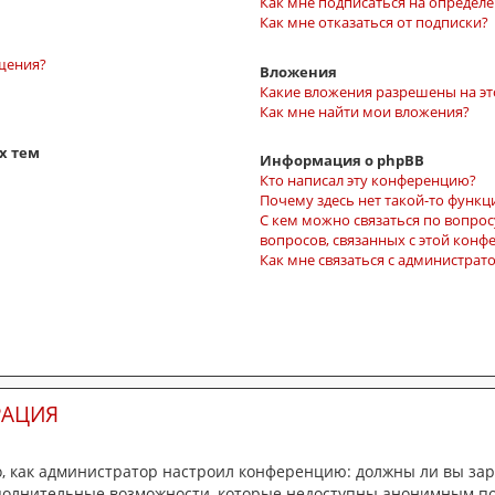
Как мне подписаться на определ
Как мне отказаться от подписки?
бщения?
Вложения
Какие вложения разрешены на э
Как мне найти мои вложения?
х тем
Информация о phpBB
Кто написал эту конференцию?
Почему здесь нет такой-то функц
С кем можно связаться по вопро
вопросов, связанных с этой конф
Как мне связаться с администра
РАЦИЯ
ого, как администратор настроил конференцию: должны ли вы з
ополнительные возможности, которые недоступны анонимным п