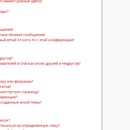
п имеют разные цвета?
нда»?
бщения!
ьные личные сообщения!
ый email от кого-то с этой конференции!
другов?
ователей в списках моих друзей и недругов?
руму или форумам?
татов?
учил пустую страницу!
ференции?
 созданные мной темы?
писок?
дписаться на определённую тему?