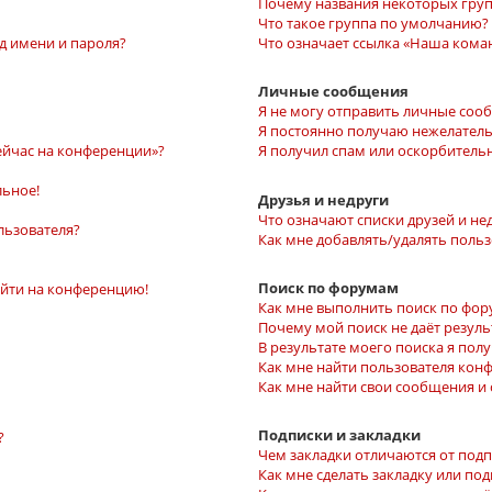
Почему названия некоторых груп
Что такое группа по умолчанию?
д имени и пароля?
Что означает ссылка «Наша кома
Личные сообщения
Я не могу отправить личные соо
Я постоянно получаю нежелател
ейчас на конференции»?
Я получил спам или оскорбительн
льное!
Друзья и недруги
Что означают списки друзей и не
льзователя?
Как мне добавлять/удалять польз
Поиск по форумам
войти на конференцию!
Как мне выполнить поиск по фо
Почему мой поиск не даёт резуль
В результате моего поиска я пол
Как мне найти пользователя кон
Как мне найти свои сообщения и
Подписки и закладки
?
Чем закладки отличаются от под
Как мне сделать закладку или по