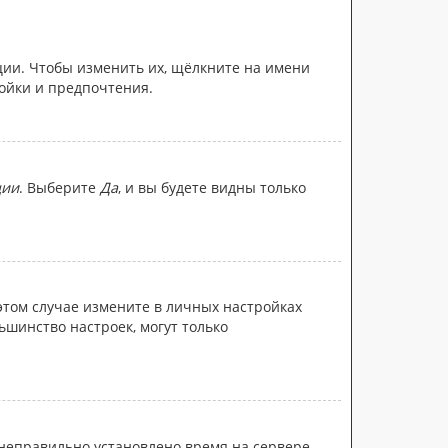
ции. Чтобы изменить их, щёлкните на имени
ройки и предпочтения.
ции
. Выберите
Да
, и вы будете видны только
 этом случае измените в личных настройках
льшинство настроек, могут только
 неправильно установлено время на сервере.