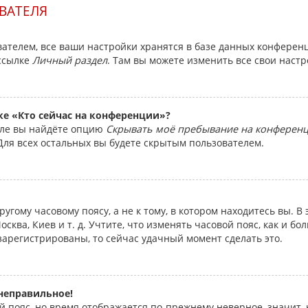
ВАТЕЛЯ
ателем, все ваши настройки хранятся в базе данных конферен
 ссылке
Личный раздел
. Там вы можете изменить все свои наст
ке «Кто сейчас на конференции»?
еле вы найдёте опцию
Скрывать моё пребывание на конферен
Для всех остальных вы будете скрытым пользователем.
угому часовому поясу, а не к тому, в котором находитесь вы. В
осква, Киев и т. д. Учтите, что изменять часовой пояс, как и бо
зарегистрированы, то сейчас удачный момент сделать это.
 неправильное!
й пояс, но время отображается по-прежнему неверное, значит,