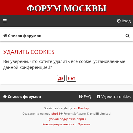
ФОРУМ МОСКВЫ
Вход
П
Список форумов
о
УДАЛИТЬ COOKIES
и
с
Вы уверены, что хотите удалить все cookie, установленные
данной конференцией?
к
Список форумов
FAQ
Удалить cookies
Stasis Leak style by
Ian Bradley
Создано на основе
phpBB
® Forum Software © phpBB Limited
Русская поддержка phpBB
Конфиденциальность
|
Правила