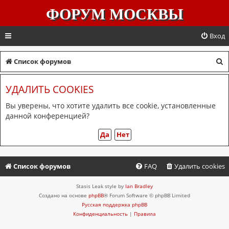
ФОРУМ МОСКВЫ
Вход
П
Список форумов
о
УДАЛИТЬ COOKIES
и
с
Вы уверены, что хотите удалить все cookie, установленные
данной конференцией?
к
Список форумов
FAQ
Удалить cookies
Stasis Leak style by
Ian Bradley
Создано на основе
phpBB
® Forum Software © phpBB Limited
Русская поддержка phpBB
Конфиденциальность
|
Правила