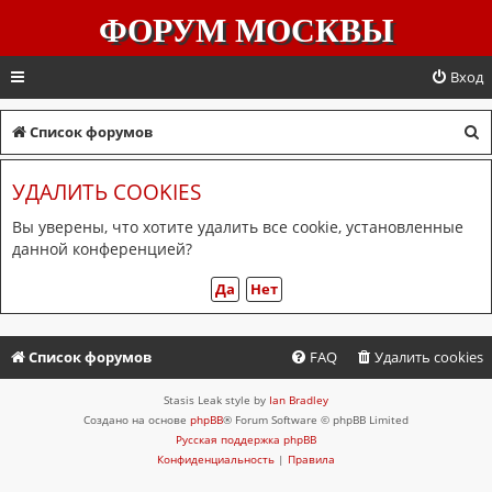
ФОРУМ МОСКВЫ
Вход
П
Список форумов
о
УДАЛИТЬ COOKIES
и
с
Вы уверены, что хотите удалить все cookie, установленные
данной конференцией?
к
Список форумов
FAQ
Удалить cookies
Stasis Leak style by
Ian Bradley
Создано на основе
phpBB
® Forum Software © phpBB Limited
Русская поддержка phpBB
Конфиденциальность
|
Правила