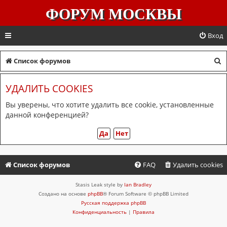
ФОРУМ МОСКВЫ
Вход
П
Список форумов
о
УДАЛИТЬ COOKIES
и
с
Вы уверены, что хотите удалить все cookie, установленные
данной конференцией?
к
Список форумов
FAQ
Удалить cookies
Stasis Leak style by
Ian Bradley
Создано на основе
phpBB
® Forum Software © phpBB Limited
Русская поддержка phpBB
Конфиденциальность
|
Правила