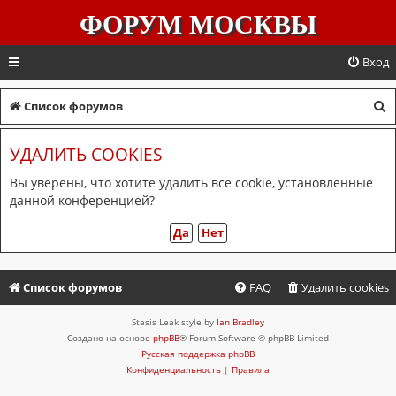
ФОРУМ МОСКВЫ
Вход
П
Список форумов
о
УДАЛИТЬ COOKIES
и
с
Вы уверены, что хотите удалить все cookie, установленные
данной конференцией?
к
Список форумов
FAQ
Удалить cookies
Stasis Leak style by
Ian Bradley
Создано на основе
phpBB
® Forum Software © phpBB Limited
Русская поддержка phpBB
Конфиденциальность
|
Правила