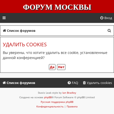
ФОРУМ МОСКВЫ
Вход
П
Список форумов
о
УДАЛИТЬ COOKIES
и
с
Вы уверены, что хотите удалить все cookie, установленные
данной конференцией?
к
Список форумов
FAQ
Удалить cookies
Stasis Leak style by
Ian Bradley
Создано на основе
phpBB
® Forum Software © phpBB Limited
Русская поддержка phpBB
Конфиденциальность
|
Правила