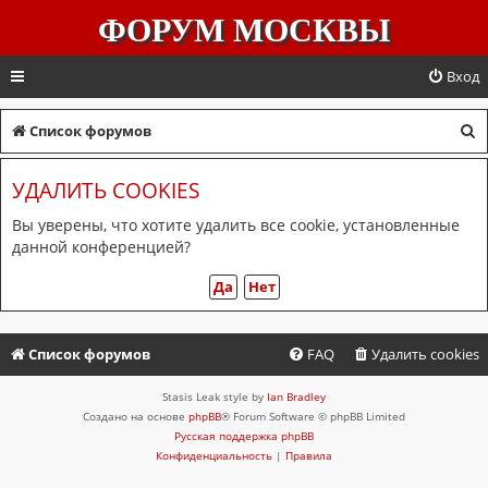
ФОРУМ МОСКВЫ
Вход
П
Список форумов
о
УДАЛИТЬ COOKIES
и
с
Вы уверены, что хотите удалить все cookie, установленные
данной конференцией?
к
Список форумов
FAQ
Удалить cookies
Stasis Leak style by
Ian Bradley
Создано на основе
phpBB
® Forum Software © phpBB Limited
Русская поддержка phpBB
Конфиденциальность
|
Правила