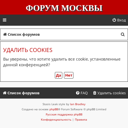
ФОРУМ МОСКВЫ
Вход
П
Список форумов
о
УДАЛИТЬ COOKIES
и
с
Вы уверены, что хотите удалить все cookie, установленные
данной конференцией?
к
Список форумов
FAQ
Удалить cookies
Stasis Leak style by
Ian Bradley
Создано на основе
phpBB
® Forum Software © phpBB Limited
Русская поддержка phpBB
Конфиденциальность
|
Правила