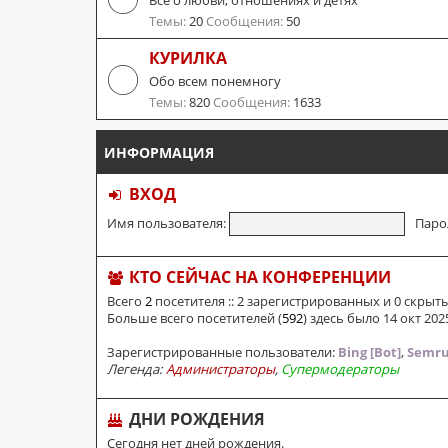
Все о любви, отношениях и детях
Темы:
20
Сообщения:
50
КУРИЛКА
Обо всем понемногу
Темы:
820
Сообщения:
1633
ИНФОРМАЦИЯ
ВХОД
Имя пользователя:
Паро
КТО СЕЙЧАС НА КОНФЕРЕНЦИИ
Всего
2
посетителя :: 2 зарегистрированных и 0 скрыт
Больше всего посетителей (
592
) здесь было 14 окт 2025
Зарегистрированные пользователи:
Bing [Bot]
,
Semru
Легенда:
Администраторы
,
Супермодераторы
ДНИ РОЖДЕНИЯ
Сегодня нет дней рождения.