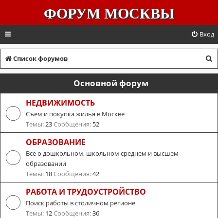
ФОРУМ МОСКВЫ
Вход
П
Список форумов
о
Основной форум
и
с
НЕДВИЖИМОСТЬ
Съем и покупка жилья в Москве
к
Темы:
23
Сообщения:
52
ОБРАЗОВАНИЕ
Все о дошкольном, школьном среднем и высшем
образовании
Темы:
18
Сообщения:
42
РАБОТА И ТРУДОУСТРОЙСТВО
Поиск работы в столичном регионе
Темы:
12
Сообщения:
36