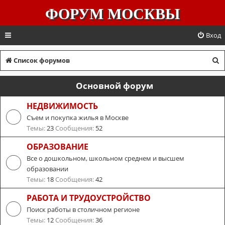
ФОРУМ МОСКВЫ
Вход
П
Список форумов
о
Основной форум
и
с
НЕДВИЖИМОСТЬ
Съем и покупка жилья в Москве
к
Темы:
23
Сообщения:
52
ОБРАЗОВАНИЕ
Все о дошкольном, школьном среднем и высшем
образовании
Темы:
18
Сообщения:
42
РАБОТА И ТРУДОУСТРОЙСТВО
Поиск работы в столичном регионе
Темы:
12
Сообщения:
36