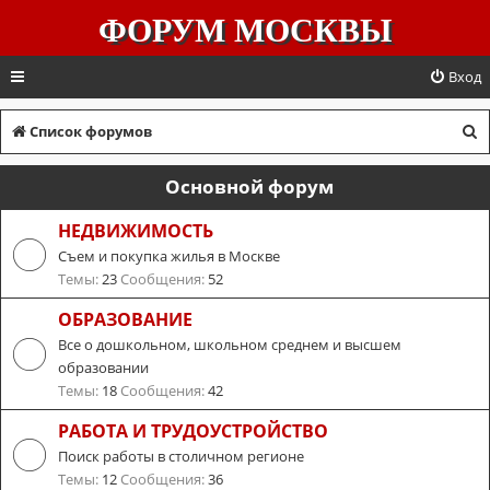
ФОРУМ МОСКВЫ
Вход
П
Список форумов
о
Основной форум
и
с
НЕДВИЖИМОСТЬ
Съем и покупка жилья в Москве
к
Темы:
23
Сообщения:
52
ОБРАЗОВАНИЕ
Все о дошкольном, школьном среднем и высшем
образовании
Темы:
18
Сообщения:
42
РАБОТА И ТРУДОУСТРОЙСТВО
Поиск работы в столичном регионе
Темы:
12
Сообщения:
36