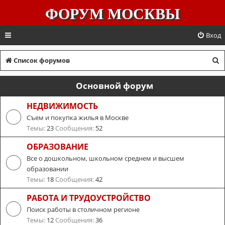
ФОРУМ МОСКВЫ
Вход
П
Список форумов
о
Основной форум
и
с
НЕДВИЖИМОСТЬ
Съем и покупка жилья в Москве
к
Темы:
23
Сообщения:
52
ОБРАЗОВАНИЕ
Все о дошкольном, школьном среднем и высшем
образовании
Темы:
18
Сообщения:
42
РАБОТА И ТРУДОУСТРОЙСТВО
Поиск работы в столичном регионе
Темы:
12
Сообщения:
36