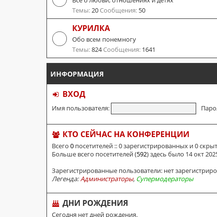
Все о любви, отношениях и детях
Темы:
20
Сообщения:
50
КУРИЛКА
Обо всем понемногу
Темы:
824
Сообщения:
1641
ИНФОРМАЦИЯ
ВХОД
Имя пользователя:
Паро
КТО СЕЙЧАС НА КОНФЕРЕНЦИИ
Всего
0
посетителей :: 0 зарегистрированных и 0 скры
Больше всего посетителей (
592
) здесь было 14 окт 2025
Зарегистрированные пользователи: нет зарегистрир
Легенда:
Администраторы
,
Супермодераторы
ДНИ РОЖДЕНИЯ
Сегодня нет дней рождения.