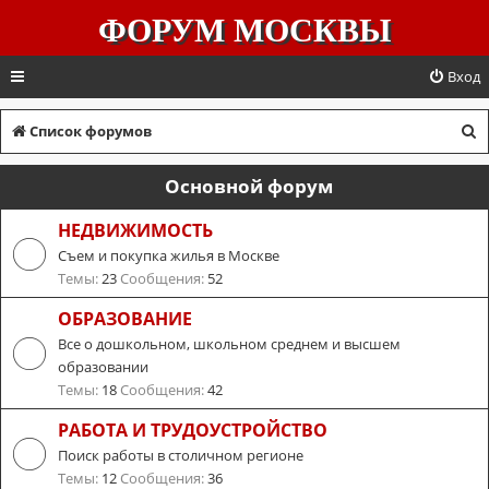
ФОРУМ МОСКВЫ
Вход
П
Список форумов
о
Основной форум
и
с
НЕДВИЖИМОСТЬ
Съем и покупка жилья в Москве
к
Темы:
23
Сообщения:
52
ОБРАЗОВАНИЕ
Все о дошкольном, школьном среднем и высшем
образовании
Темы:
18
Сообщения:
42
РАБОТА И ТРУДОУСТРОЙСТВО
Поиск работы в столичном регионе
Темы:
12
Сообщения:
36