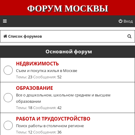
ФОРУМ МОСКВЫ
Вход
П
Список форумов
о
Основной форум
и
с
НЕДВИЖИМОСТЬ
Съем и покупка жилья в Москве
к
Темы:
23
Сообщения:
52
ОБРАЗОВАНИЕ
Все о дошкольном, школьном среднем и высшем
образовании
Темы:
18
Сообщения:
42
РАБОТА И ТРУДОУСТРОЙСТВО
Поиск работы в столичном регионе
Темы:
12
Сообщения:
36