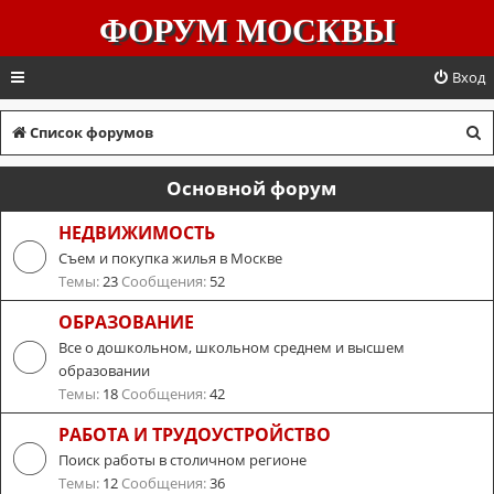
ФОРУМ МОСКВЫ
Вход
П
Список форумов
о
Основной форум
и
с
НЕДВИЖИМОСТЬ
Съем и покупка жилья в Москве
к
Темы:
23
Сообщения:
52
ОБРАЗОВАНИЕ
Все о дошкольном, школьном среднем и высшем
образовании
Темы:
18
Сообщения:
42
РАБОТА И ТРУДОУСТРОЙСТВО
Поиск работы в столичном регионе
Темы:
12
Сообщения:
36