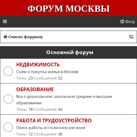
ФОРУМ МОСКВЫ
Вход
П
Список форумов
о
Основной форум
и
с
НЕДВИЖИМОСТЬ
Съем и покупка жилья в Москве
к
Темы:
23
Сообщения:
52
ОБРАЗОВАНИЕ
Все о дошкольном, школьном среднем и высшем
образовании
Темы:
18
Сообщения:
42
РАБОТА И ТРУДОУСТРОЙСТВО
Поиск работы в столичном регионе
Темы:
12
Сообщения:
36