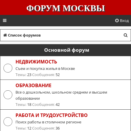
ФОРУМ МОСКВЫ
Вход
П
Список форумов
о
Основной форум
и
с
НЕДВИЖИМОСТЬ
Съем и покупка жилья в Москве
к
Темы:
23
Сообщения:
52
ОБРАЗОВАНИЕ
Все о дошкольном, школьном среднем и высшем
образовании
Темы:
18
Сообщения:
42
РАБОТА И ТРУДОУСТРОЙСТВО
Поиск работы в столичном регионе
Темы:
12
Сообщения:
36