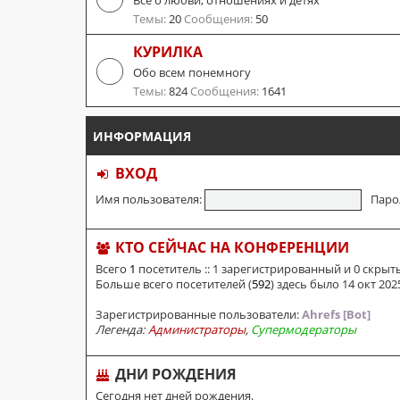
Все о любви, отношениях и детях
Темы:
20
Сообщения:
50
КУРИЛКА
Обо всем понемногу
Темы:
824
Сообщения:
1641
ИНФОРМАЦИЯ
ВХОД
Имя пользователя:
Паро
КТО СЕЙЧАС НА КОНФЕРЕНЦИИ
Всего
1
посетитель :: 1 зарегистрированный и 0 скрыт
Больше всего посетителей (
592
) здесь было 14 окт 2025
Зарегистрированные пользователи:
Ahrefs [Bot]
Легенда:
Администраторы
,
Супермодераторы
ДНИ РОЖДЕНИЯ
Сегодня нет дней рождения.