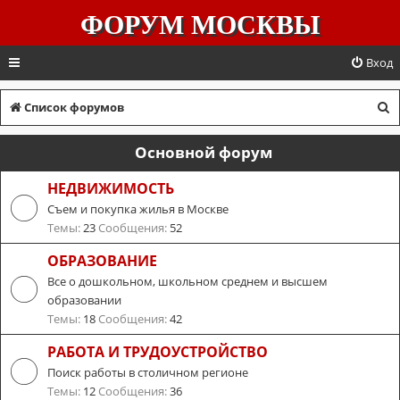
ФОРУМ МОСКВЫ
Вход
П
Список форумов
о
Основной форум
и
с
НЕДВИЖИМОСТЬ
Съем и покупка жилья в Москве
к
Темы:
23
Сообщения:
52
ОБРАЗОВАНИЕ
Все о дошкольном, школьном среднем и высшем
образовании
Темы:
18
Сообщения:
42
РАБОТА И ТРУДОУСТРОЙСТВО
Поиск работы в столичном регионе
Темы:
12
Сообщения:
36