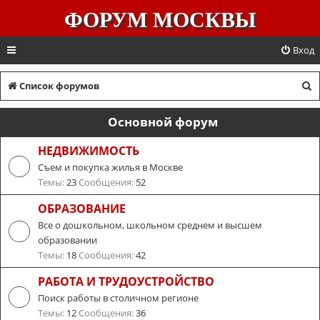
ФОРУМ МОСКВЫ
Вход
П
Список форумов
о
Основной форум
и
с
НЕДВИЖИМОСТЬ
Съем и покупка жилья в Москве
к
Темы:
23
Сообщения:
52
ОБРАЗОВАНИЕ
Все о дошкольном, школьном среднем и высшем
образовании
Темы:
18
Сообщения:
42
РАБОТА И ТРУДОУСТРОЙСТВО
Поиск работы в столичном регионе
Темы:
12
Сообщения:
36