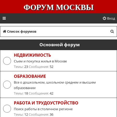
ФОРУМ МОСКВЫ
Вход
П
Список форумов
о
Основной форум
и
с
НЕДВИЖИМОСТЬ
Съем и покупка жилья в Москве
к
Темы:
23
Сообщения:
52
ОБРАЗОВАНИЕ
Все о дошкольном, школьном среднем и высшем
образовании
Темы:
18
Сообщения:
42
РАБОТА И ТРУДОУСТРОЙСТВО
Поиск работы в столичном регионе
Темы:
12
Сообщения:
36