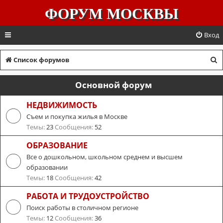
ФОРУМ МОСКВЫ
Вход
П
Список форумов
о
Основной форум
и
с
НЕДВИЖИМОСТЬ
Съем и покупка жилья в Москве
к
Темы:
23
Сообщения:
52
ОБРАЗОВАНИЕ
Все о дошкольном, школьном среднем и высшем
образовании
Темы:
18
Сообщения:
42
РАБОТА И ТРУДОУСТРОЙСТВО
Поиск работы в столичном регионе
Темы:
12
Сообщения:
36