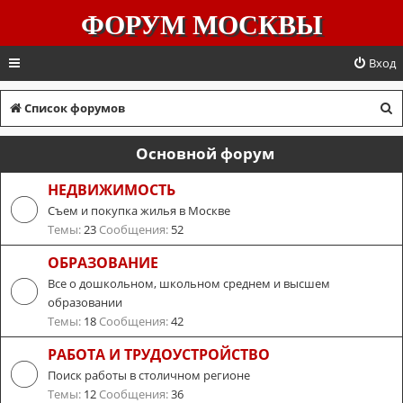
ФОРУМ МОСКВЫ
Вход
П
Список форумов
о
Основной форум
и
с
НЕДВИЖИМОСТЬ
Съем и покупка жилья в Москве
к
Темы:
23
Сообщения:
52
ОБРАЗОВАНИЕ
Все о дошкольном, школьном среднем и высшем
образовании
Темы:
18
Сообщения:
42
РАБОТА И ТРУДОУСТРОЙСТВО
Поиск работы в столичном регионе
Темы:
12
Сообщения:
36