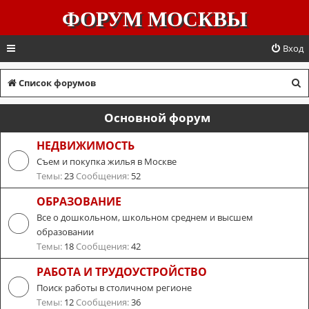
ФОРУМ МОСКВЫ
Вход
П
Список форумов
о
Основной форум
и
с
НЕДВИЖИМОСТЬ
Съем и покупка жилья в Москве
к
Темы:
23
Сообщения:
52
ОБРАЗОВАНИЕ
Все о дошкольном, школьном среднем и высшем
образовании
Темы:
18
Сообщения:
42
РАБОТА И ТРУДОУСТРОЙСТВО
Поиск работы в столичном регионе
Темы:
12
Сообщения:
36