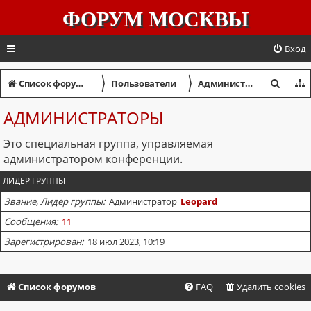
ФОРУМ МОСКВЫ
Вход
〉
〉
П
Список форумов
Пользователи
Администраторы
о
АДМИНИСТРАТОРЫ
и
Это специальная группа, управляемая
с
администратором конференции.
к
ЛИДЕР ГРУППЫ
Звание, Лидер группы
Администратор
Leopard
Сообщения
11
Зарегистрирован
18 июл 2023, 10:19
Список форумов
FAQ
Удалить cookies