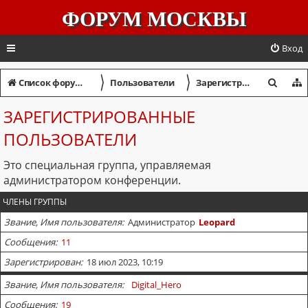
ФОРУМ МОСКВЫ
Вход
〉
〉
П
Список форумов
Пользователи
Зарегистрированные пользователи
о
ЗАРЕГИСТРИРОВАННЫЕ
и
ПОЛЬЗОВАТЕЛИ
с
к
Это специальная группа, управляемая
администратором конференции.
ЧЛЕНЫ ГРУППЫ
Звание, Имя пользователя
Администратор
Leopard
Сообщения
11
Зарегистрирован
18 июл 2023, 10:19
Звание, Имя пользователя
Digital_Hero
Сообщения
19