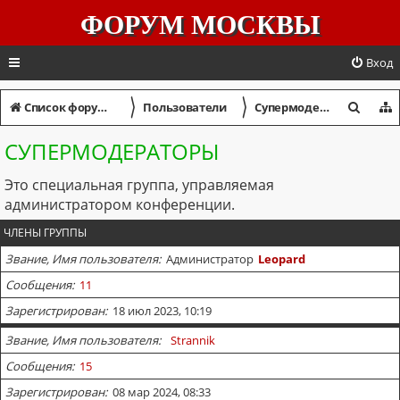
ФОРУМ МОСКВЫ
Вход
〉
〉
П
Список форумов
Пользователи
Супермодераторы
о
СУПЕРМОДЕРАТОРЫ
и
Это специальная группа, управляемая
с
администратором конференции.
к
ЧЛЕНЫ ГРУППЫ
Звание, Имя пользователя
Администратор
Leopard
Сообщения
11
Зарегистрирован
18 июл 2023, 10:19
Звание, Имя пользователя
Strannik
Сообщения
15
Зарегистрирован
08 мар 2024, 08:33