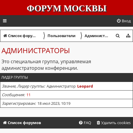
ФОРУМ МОСКВЫ
Вход
〉
〉
П
Список форумов
Пользователи
Администраторы
о
АДМИНИСТРАТОРЫ
и
Это специальная группа, управляемая
с
администратором конференции.
к
ЛИДЕР ГРУППЫ
Звание, Лидер группы
Администратор
Leopard
Сообщения
11
Зарегистрирован
18 июл 2023, 10:19
Список форумов
FAQ
Удалить cookies