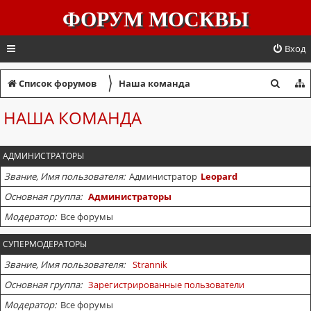
ФОРУМ МОСКВЫ
Вход
〉
П
Список форумов
Наша команда
о
НАША КОМАНДА
и
с
АДМИНИСТРАТОРЫ
к
Звание, Имя пользователя
Администратор
Leopard
Основная группа
Администраторы
Модератор
Все форумы
СУПЕРМОДЕРАТОРЫ
Звание, Имя пользователя
Strannik
Основная группа
Зарегистрированные пользователи
Модератор
Все форумы