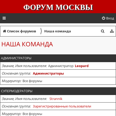
ФОРУМ МОСКВЫ
Вход
〉
П
Список форумов
Наша команда
о
НАША КОМАНДА
и
с
АДМИНИСТРАТОРЫ
к
Звание, Имя пользователя
Администратор
Leopard
Основная группа
Администраторы
Модератор
Все форумы
СУПЕРМОДЕРАТОРЫ
Звание, Имя пользователя
Strannik
Основная группа
Зарегистрированные пользователи
Модератор
Все форумы