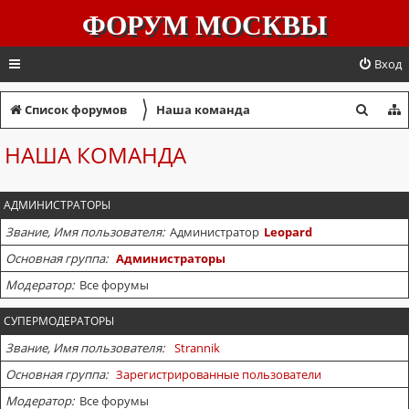
ФОРУМ МОСКВЫ
Вход
〉
П
Список форумов
Наша команда
о
НАША КОМАНДА
и
с
АДМИНИСТРАТОРЫ
к
Звание, Имя пользователя
Администратор
Leopard
Основная группа
Администраторы
Модератор
Все форумы
СУПЕРМОДЕРАТОРЫ
Звание, Имя пользователя
Strannik
Основная группа
Зарегистрированные пользователи
Модератор
Все форумы