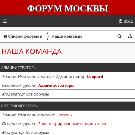
ФОРУМ МОСКВЫ
Вход
〉
П
Список форумов
Наша команда
о
НАША КОМАНДА
и
с
АДМИНИСТРАТОРЫ
к
Звание, Имя пользователя
Администратор
Leopard
Основная группа
Администраторы
Модератор
Все форумы
СУПЕРМОДЕРАТОРЫ
Звание, Имя пользователя
Strannik
Основная группа
Зарегистрированные пользователи
Модератор
Все форумы