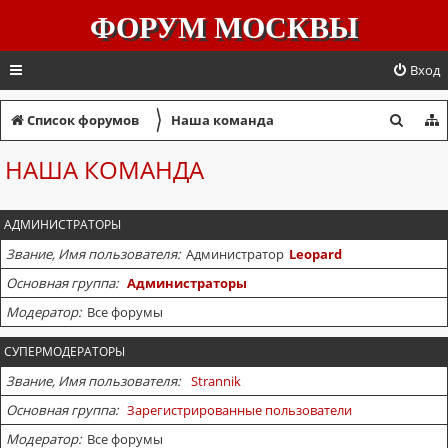
ФОРУМ МОСКВЫ
Вход
〉
П
Список форумов
Наша команда
о
НАША КОМАНДА
и
с
АДМИНИСТРАТОРЫ
к
Звание, Имя пользователя
Администратор
Leopard
Основная группа
Администраторы
Модератор
Все форумы
СУПЕРМОДЕРАТОРЫ
Звание, Имя пользователя
Strannik
Основная группа
Зарегистрированные пользователи
Модератор
Все форумы