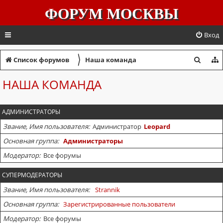
ФОРУМ МОСКВЫ
Вход
〉
П
Список форумов
Наша команда
о
НАША КОМАНДА
и
с
АДМИНИСТРАТОРЫ
к
Звание, Имя пользователя
Администратор
Leopard
Основная группа
Администраторы
Модератор
Все форумы
СУПЕРМОДЕРАТОРЫ
Звание, Имя пользователя
Strannik
Основная группа
Зарегистрированные пользователи
Модератор
Все форумы