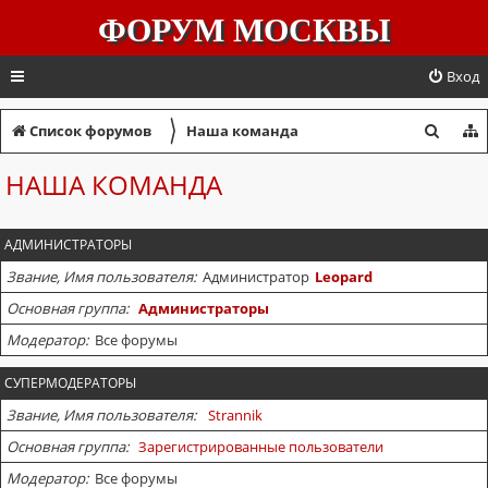
ФОРУМ МОСКВЫ
Вход
〉
П
Список форумов
Наша команда
о
НАША КОМАНДА
и
с
АДМИНИСТРАТОРЫ
к
Звание, Имя пользователя
Администратор
Leopard
Основная группа
Администраторы
Модератор
Все форумы
СУПЕРМОДЕРАТОРЫ
Звание, Имя пользователя
Strannik
Основная группа
Зарегистрированные пользователи
Модератор
Все форумы