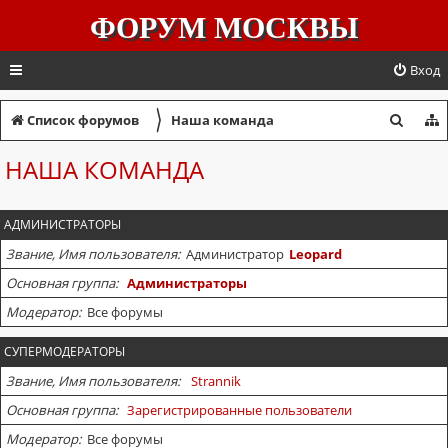
ФОРУМ МОСКВЫ
Вход
〉
П
Список форумов
Наша команда
о
НАША КОМАНДА
и
с
АДМИНИСТРАТОРЫ
к
Звание, Имя пользователя
Администратор
Leopard
Основная группа
Администраторы
Модератор
Все форумы
СУПЕРМОДЕРАТОРЫ
Звание, Имя пользователя
Strannik
Основная группа
Зарегистрированные пользователи
Модератор
Все форумы