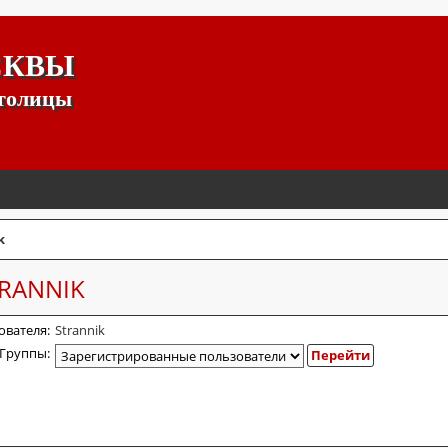
СКВЫ
столицы
k
RANNIK
ователя:
Strannik
Группы: