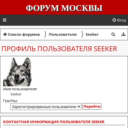
ФОРУМ МОСКВЫ
Вход
〉
〉
П
Список форумов
Пользователи
Seeker
о
ПРОФИЛЬ ПОЛЬЗОВАТЕЛЯ SEEKER
и
с
к
Имя пользователя:
Seeker
Группы:
КОНТАКТНАЯ ИНФОРМАЦИЯ ПОЛЬЗОВАТЕЛЯ SEEKER