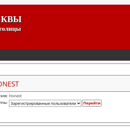
СКВЫ
столицы
ONEST
еля:
Honest
ппы: