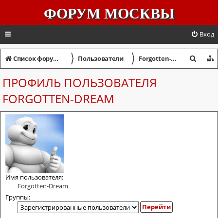
ФОРУМ МОСКВЫ
Вход
〉
〉
П
Список форумов
Пользователи
Forgotten-Dream
о
ПРОФИЛЬ ПОЛЬЗОВАТЕЛЯ
и
FORGOTTEN-DREAM
с
к
Имя пользователя:
Forgotten-Dream
Группы: