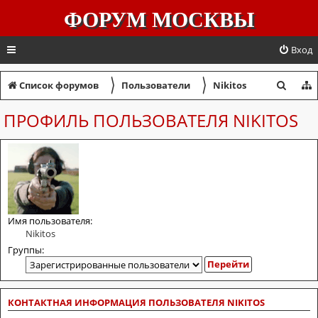
ФОРУМ МОСКВЫ
Вход
〉
〉
П
Список форумов
Пользователи
Nikitos
о
ПРОФИЛЬ ПОЛЬЗОВАТЕЛЯ NIKITOS
и
с
к
Имя пользователя:
Nikitos
Группы:
КОНТАКТНАЯ ИНФОРМАЦИЯ ПОЛЬЗОВАТЕЛЯ NIKITOS