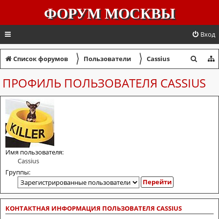
ФОРУМ МОСКВЫ
Вход
〉
〉
П
Список форумов
Пользователи
Cassius
о
ПРОФИЛЬ ПОЛЬЗОВАТЕЛЯ CASSIUS
и
с
к
Имя пользователя:
Cassius
Группы:
КОНТАКТНАЯ ИНФОРМАЦИЯ ПОЛЬЗОВАТЕЛЯ CASSIUS