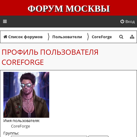
ФОРУМ МОСКВЫ
Вход
〉
〉
П
Список форумов
Пользователи
CoreForge
о
ПРОФИЛЬ ПОЛЬЗОВАТЕЛЯ
и
COREFORGE
с
к
Имя пользователя:
CoreForge
Группы: