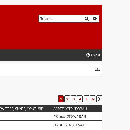
ПОИСК
РАСШИРЕННЫЙ 
Вход
1
2
3
4
5
6
СЛЕД.
TWITTER, SKYPE, YOUTUBE
ЗАРЕГИСТРИРОВАН
18 июл 2023, 10:19
03 окт 2023, 15:41