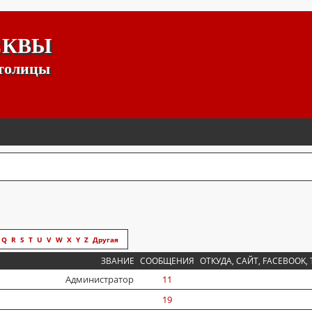
СКВЫ
столицы
Q
R
S
T
U
V
W
X
Y
Z
Другая
ЗВАНИЕ
СООБЩЕНИЯ
ОТКУДА, САЙТ, FACEBOOK, 
Администратор
11
19