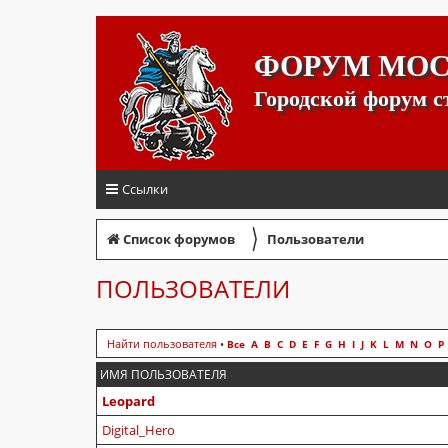
ФОРУМ МО
Городской форум 
Ссылки
〉
Список форумов
Пользователи
ПОЛЬЗОВАТЕЛИ
Найти пользователя
•
Все
A
B
C
D
E
F
G
H
I
J
K
L
M
N
O
P
ИМЯ ПОЛЬЗОВАТЕЛЯ
Leopard
Digital_Hero