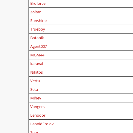
Broforce
Zoltan
Sunshine
Trueboy
Botanik
Agent007
MGM44
karavai
Nikitos
Vertu
Seta
Mihey
Vangers
Lenodor
LeonidFrolov
Zerg