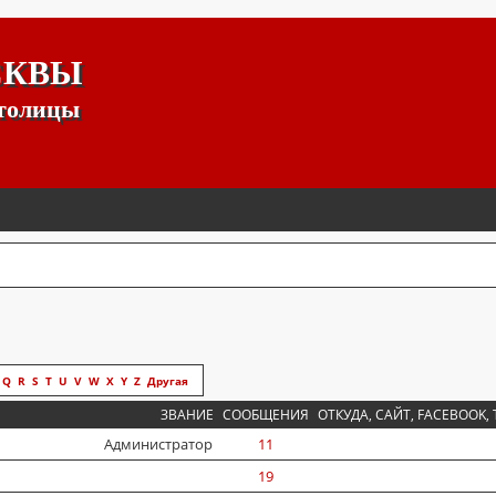
СКВЫ
столицы
Q
R
S
T
U
V
W
X
Y
Z
Другая
ЗВАНИЕ
СООБЩЕНИЯ
ОТКУДА, САЙТ, FACEBOOK, 
Администратор
11
19