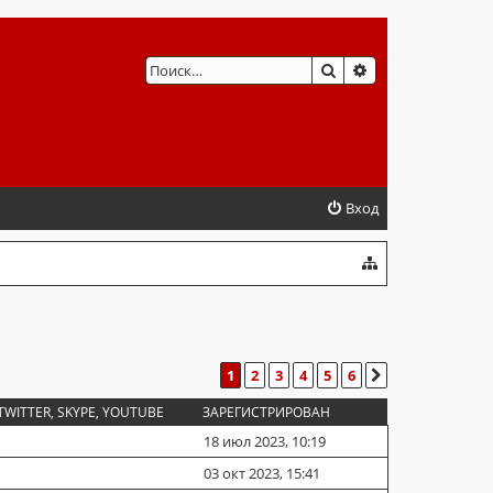
ПОИСК
РАСШИРЕННЫЙ 
Вход
1
2
3
4
5
6
СЛЕД.
TWITTER, SKYPE, YOUTUBE
ЗАРЕГИСТРИРОВАН
18 июл 2023, 10:19
03 окт 2023, 15:41