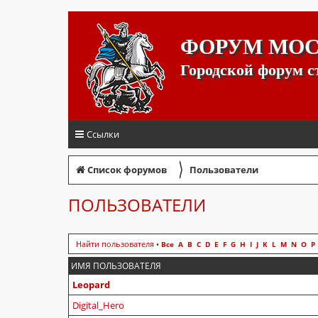
ФОРУМ МО
Городской форум 
Ссылки
〉
Список форумов
Пользователи
ПОЛЬЗОВАТЕЛИ
Найти пользователя
•
Все
A
B
C
D
E
F
G
H
I
J
K
L
M
N
O
P
ИМЯ ПОЛЬЗОВАТЕЛЯ
Leopard
Digital_Hero