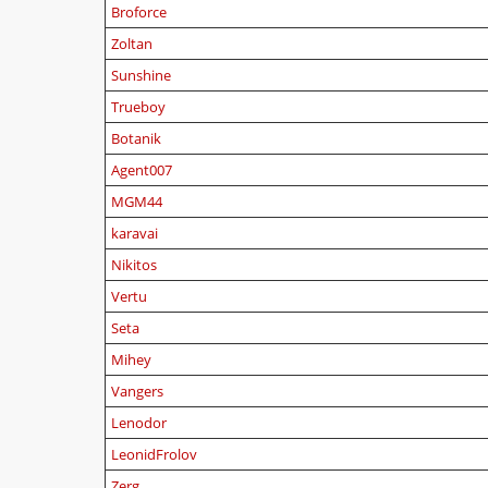
Broforce
Zoltan
Sunshine
Trueboy
Botanik
Agent007
MGM44
karavai
Nikitos
Vertu
Seta
Mihey
Vangers
Lenodor
LeonidFrolov
Zerg