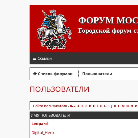
ФОРУМ МО
Городской форум 
Ссылки
〉
Список форумов
Пользователи
ПОЛЬЗОВАТЕЛИ
Найти пользователя
•
Все
A
B
C
D
E
F
G
H
I
J
K
L
M
N
O
P
ИМЯ ПОЛЬЗОВАТЕЛЯ
Leopard
Digital_Hero