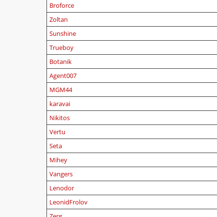
Broforce
Zoltan
Sunshine
Trueboy
Botanik
Agent007
MGM44
karavai
Nikitos
Vertu
Seta
Mihey
Vangers
Lenodor
LeonidFrolov
Zerg