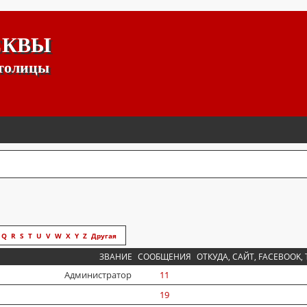
СКВЫ
столицы
Q
R
S
T
U
V
W
X
Y
Z
Другая
ЗВАНИЕ
СООБЩЕНИЯ
ОТКУДА, САЙТ, FACEBOOK, 
Администратор
11
19