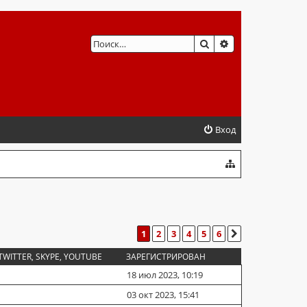
ПОИСК
РАСШИРЕННЫЙ 
Вход
1
2
3
4
5
6
СЛЕД.
TWITTER, SKYPE, YOUTUBE
ЗАРЕГИСТРИРОВАН
18 июл 2023, 10:19
03 окт 2023, 15:41